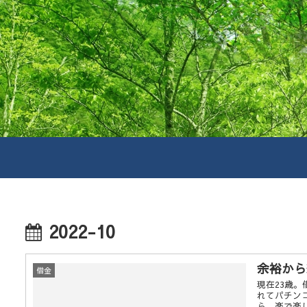
2022-10
余裕から
借金
現在23歳
れてパチン
ら、楽で楽