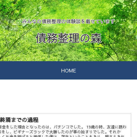
みんなの債務整理の体験談を載せています
債務整理の森
HOME
終焉までの過程
。借金をした理由となったのは、パチンコでした。 19歳の時、友達に誘わ
コをし、ビギナーズラックで大勝したのが事の始まりでした。それか
しくお金を稼げると確信した僕は、学生ということもあり、暇さえあれ