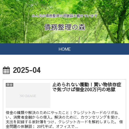
みんなの債務整理の体験談を載せています
債務整理の森
HOME
2025-04
止められない衝動！買い物依存症
借金
で気づけば借金200万円の地獄
借金の種類や解決のためにやったこと：クレジットカードのリボ払
い、消費者金融からの借入。解決のために、カウンセリングを受け、
支出を記録する家計簿をつけ、クレジットカードを解約しました。 借
金問題の体験談： 20代半ば、オフィスで...