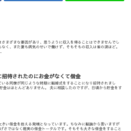
はさまざまな要因があり、思うように収入を得ることはできませんでし
もなく、また妻も病気のせいで働けず、そもそもの収入は雀の涙ほど。
.
に招待されたのにお金がなくて借金
ている同僚が同じような時期に結婚式をすることになり招待されまし
貯金はほとんどありません。 夫に相談したのですが、日頃から貯金をす
大きい借金を抱える発端となっています。ちなみに結論から言いますが
大げさではなく現実の借金トータルです。そもそも大きな借金をすること