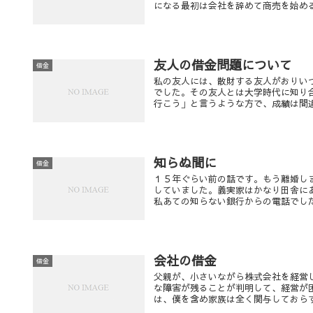
になる最初は会社を辞めて商売を始めるた
友人の借金問題について
借金
私の友人には、散財する友人がおりい
でした。その友人とは大学時代に知り
行こう」と言うような方で、成績は間違え
知らぬ間に
借金
１５年ぐらい前の話です。もう離婚し
していました。義実家はかなり田舎に
私あての知らない銀行からの電話でした。
会社の借金
借金
父親が、小さいながら株式会社を経営
な障害が残ることが判明して、経営が
は、僕を含め家族は全く関与しておらず、