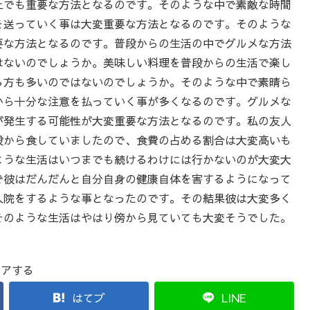
上でも重要な方法となるのです。そのような中で素敵な時間
を送っていく事は大変重要な方法となるのです。そのような
要な方法となるのです。普段からの生活の中でグルメな方法
はないのでしょうか。美味しい料理を普段からの生活で楽し
る方も多いのではないのでしょうか。そのような中で素晴ら
から十分な注意を払っていく事が多くなるのです。グルメな
が発生する可能性が大変重要な方法となるのです。私の友人
段から食していましたので、食費の占める割合は大変高いも
ような生活はいつまでも続けるわけには行かないのが大変大
で彼はだんだんと自分自身の健康自体を害するようになって
入院をするような事となったのです。その結果彼は大変多く
そのような生活はやはり傍から見ていても大変そうでした。
ェアする
はてブ
LINE