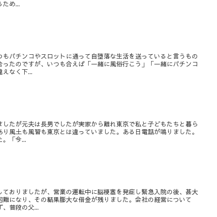
め...
つもパチンコやスロットに通って自堕落な生活を送っていると言うもの
合ったのですが、いつも合えば「一緒に風俗行こう」「一緒にパチンコ
なく下...
ましたが元夫は長男でしたが実家から離れ東京で私と子どもたちと暮ら
あり風土も風習も東京とは違っていました。ある日電話が鳴りました。
「今...
しておりましたが、営業の運転中に脳梗塞を発症し緊急入院の後、甚大
困難になり、その結果膨大な借金が残りました。会社の経営について
普段の父...