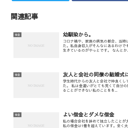
関連記事
幼馴染から。
借金
コロナ禍や、家族の病気の都合、当時
た。私自身収入がそんなにあるわけで
生きているのがやっとです。 なんとか..
友人と会社の同僚の結婚式
借金
学生時代からの友人と会社で仲良くし
た。 私は金遣いがとても荒くて自分の
ることができない私のことをを...
よい借金とダメな借金
借金
私の場合会社を辞めて独立したことが
私の借金は1億を超えています。全く